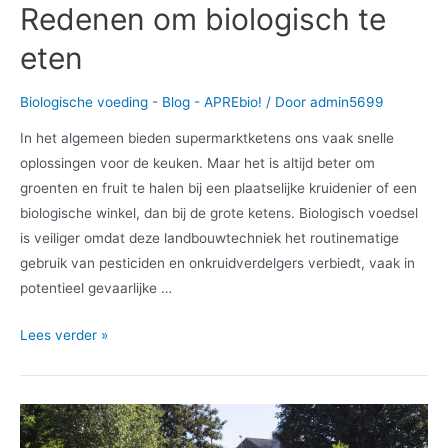
Redenen om biologisch te
eten
Biologische voeding - Blog - APREbio!
/ Door
admin5699
In het algemeen bieden supermarktketens ons vaak snelle
oplossingen voor de keuken. Maar het is altijd beter om
groenten en fruit te halen bij een plaatselijke kruidenier of een
biologische winkel, dan bij de grote ketens. Biologisch voedsel
is veiliger omdat deze landbouwtechniek het routinematige
gebruik van pesticiden en onkruidverdelgers verbiedt, vaak in
potentieel gevaarlijke …
Redenen
Lees verder »
om
biologisch
te
eten