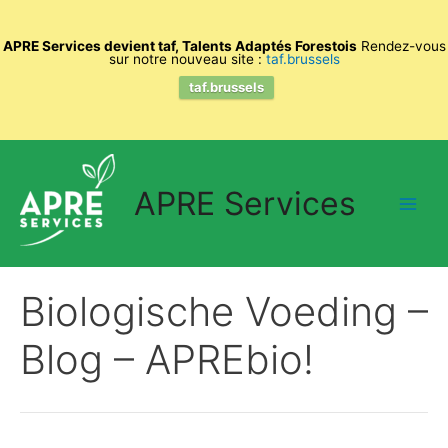
APRE Services devient taf, Talents Adaptés Forestois
Rendez-vous
sur notre nouveau site :
taf.brussels
taf.brussels
Spring
naar
APRE Services
de
Main
inhoud
Men
Biologische Voeding –
Blog – APREbio!