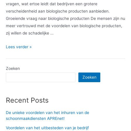
vragen, wat ertoe leidt dat bedrijven een grotere
verscheidenheid aan biologische producten aanbieden.
Groeiende vraag naar biologische producten De mensen zijn nu
meer vertrouwd met de voordelen van biologische producten,
zij willen de schadelijke …
Waarom
Lees verder »
biologische
voeding
de
Zoeken
ultieme
Zoeken
toekomst
is?
Recent Posts
De unieke voordelen van het inhuren van de
schoonmaakdiensten APREnet!
Voordelen van het uitbesteden van je bedrijf