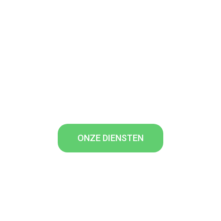
APRE SERVICES heeft in 50 jaar een
knowhow ontwikkeld die het mogelijk
maakt om uw probleem om te zetten
in een oplossing, met een constante
zorg voor kwaliteit.
ONZE DIENSTEN