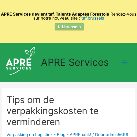
APRE Services devient taf, Talents Adaptés Forestois
Rendez-vous
sur notre nouveau site :
taf.brussels
taf.brussels
Spring
naar
APRE Services
de
Main
inhoud
Men
Tips om de
verpakkingskosten te
verminderen
Verpakking en Logistiek - Blog - APREpack!
/ Door
admin5699