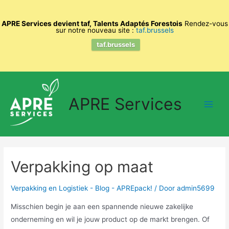
APRE Services devient taf, Talents Adaptés Forestois
Rendez-vous
sur notre nouveau site :
taf.brussels
taf.brussels
Spring
naar
APRE Services
de
Main
inhoud
Men
Verpakking op maat
Verpakking en Logistiek - Blog - APREpack!
/ Door
admin5699
Misschien begin je aan een spannende nieuwe zakelijke
onderneming en wil je jouw product op de markt brengen. Of