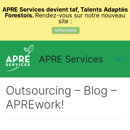
APRE Services devient taf, Talents Adaptés
Forestois.
Rendez-vous sur notre nouveau
site :
taf.brussels
Skip
to
APRE Services
content
Main
Men
Outsourcing – Blog –
APREwork!